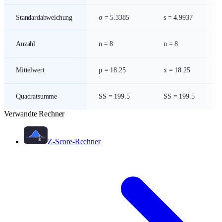
Standardabweichung
σ =
5.3385
s =
4.9937
Anzahl
n =
8
n =
8
Mittelwert
μ =
18.25
x̄ =
18.25
Quadratsumme
SS =
199.5
SS =
199.5
Verwandte Rechner
Z-Score-Rechner