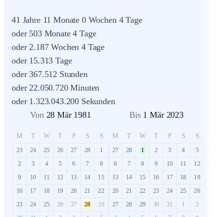
41 Jahre 11 Monate 0 Wochen 4 Tage
oder 503 Monate 4 Tage
oder 2.187 Wochen 4 Tage
oder 15.313 Tage
oder 367.512 Stunden
oder 22.050.720 Minuten
oder 1.323.043.200 Sekunden
Von
28 Mär 1981
Bis
1 Mär 2023
M
T
W
T
F
S
S
M
T
W
T
F
S
S
23
24
25
26
27
28
1
27
28
1
2
3
4
5
2
3
4
5
6
7
8
6
7
8
9
10
11
12
9
10
11
12
13
14
15
13
14
15
16
17
18
19
16
17
18
19
20
21
22
20
21
22
23
24
25
26
23
24
25
26
27
28
29
27
28
29
30
31
1
2