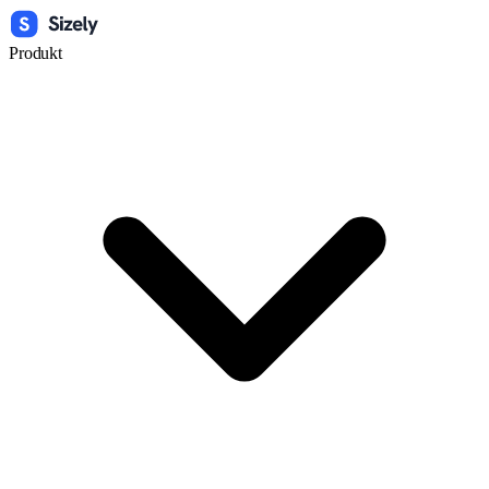
Produkt
Widget
Link
Text
Vorschau Altersrechner 