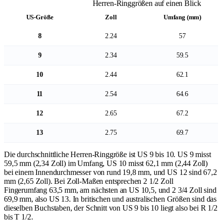
Herren-Ringgrößen auf einen Blick
US-Größe
Zoll
Umfang (mm)
8
2.24
57
9
2.34
59.5
10
2.44
62.1
11
2.54
64.6
12
2.65
67.2
13
2.75
69.7
Die durchschnittliche Herren-Ringgröße ist US 9 bis 10. US 9 misst
59,5 mm (2,34 Zoll) im Umfang, US 10 misst 62,1 mm (2,44 Zoll)
bei einem Innendurchmesser von rund 19,8 mm, und US 12 sind 67,2
mm (2,65 Zoll). Bei Zoll-Maßen entsprechen 2 1/2 Zoll
Fingerumfang 63,5 mm, am nächsten an US 10,5, und 2 3/4 Zoll sind
69,9 mm, also US 13. In britischen und australischen Größen sind das
dieselben Buchstaben, der Schnitt von US 9 bis 10 liegt also bei R 1/2
bis T 1/2.