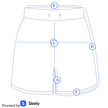
F
B
C
D
A
E
Powered by