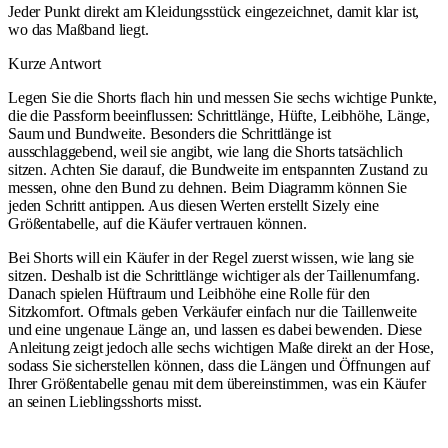
Jeder Punkt direkt am Kleidungsstück eingezeichnet, damit klar ist,
wo das Maßband liegt.
Kurze Antwort
Legen Sie die Shorts flach hin und messen Sie sechs wichtige Punkte,
die die Passform beeinflussen: Schrittlänge, Hüfte, Leibhöhe, Länge,
Saum und Bundweite. Besonders die Schrittlänge ist
ausschlaggebend, weil sie angibt, wie lang die Shorts tatsächlich
sitzen. Achten Sie darauf, die Bundweite im entspannten Zustand zu
messen, ohne den Bund zu dehnen. Beim Diagramm können Sie
jeden Schritt antippen. Aus diesen Werten erstellt Sizely eine
Größentabelle, auf die Käufer vertrauen können.
Bei Shorts will ein Käufer in der Regel zuerst wissen, wie lang sie
sitzen. Deshalb ist die Schrittlänge wichtiger als der Taillenumfang.
Danach spielen Hüftraum und Leibhöhe eine Rolle für den
Sitzkomfort. Oftmals geben Verkäufer einfach nur die Taillenweite
und eine ungenaue Länge an, und lassen es dabei bewenden. Diese
Anleitung zeigt jedoch alle sechs wichtigen Maße direkt an der Hose,
sodass Sie sicherstellen können, dass die Längen und Öffnungen auf
Ihrer Größentabelle genau mit dem übereinstimmen, was ein Käufer
an seinen Lieblingsshorts misst.